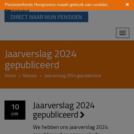
Pensioenfonds Hoogovens maakt gebruik van cookies.
✖
Cookiebeleid
DIRECT NAAR MIJN PENSIOEN
Mobi
navi
Jaarverslag 2024
gepubliceerd
Home
Nieuws
Jaarverslag 2024 gepubliceerd
Jaarverslag 2024
10
gepubliceerd
JUN
We hebben ons jaarverslag 2024