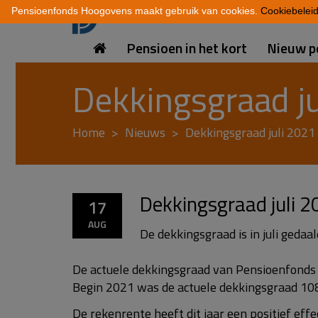
Pensioenfonds Hoogovens maakt gebruik van cookies.
Cookiebelei
Pensioen in het kort
Nieuw p
Dekkingsgraad ju
Home
Nieuws
Dekkingsgraad juli 2021
Dekkingsgraad juli 
17
AUG
De dekkingsgraad is in juli gedaa
De actuele dekkingsgraad van Pensioenfonds H
Begin 2021 was de actuele dekkingsgraad 10
De rekenrente heeft dit jaar een positief eff