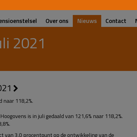
d
ensioenstelsel
Over ons
Nieuws
Contact
li 2021
2021
ld naar 118,2%.
oogovens is in juli gedaald van 121,6% naar 118,2%.
8,8%.
ect van 3,0 procentpunt op de ontwikkeling van de