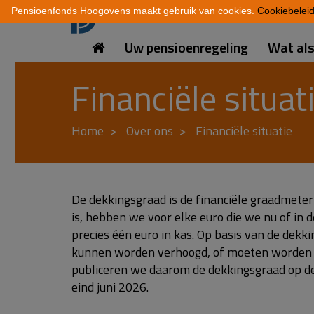
Pensioenfonds Hoogovens maakt gebruik van cookies.
Cookiebelei
Uw pensioenregeling
Wat al
Financiële situat
Home
Over ons
Financiële situatie
De dekkingsgraad is de financiële graadmete
is, hebben we voor elke euro die we nu of in
precies één euro in kas. Op basis van de dekk
kunnen worden verhoogd, of moeten worden ve
publiceren we daarom de dekkingsgraad op de
eind juni 2026.