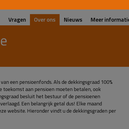
d
s
Vragen
Over ons
Nieuws
Meer informati
ie
r van een pensioenfonds. Als de dekkingsgraad 100%
 de toekomst aan pensioen moeten betalen, ook
ingsgraad besluit het bestuur of de pensioenen
rlaagd. Een belangrijk getal dus! Elke maand
ze website. Hieronder vindt u de dekkingsgraden per