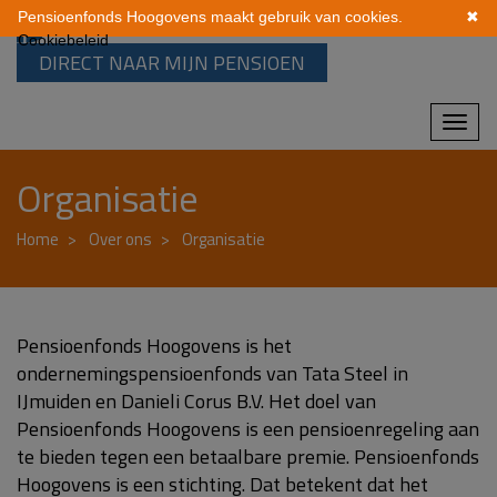
Pensioenfonds Hoogovens maakt gebruik van cookies.
✖
Cookiebeleid
DIRECT NAAR MIJN PENSIOEN
Mobi
navi
Organisatie
Home
Over ons
Organisatie
Pensioenfonds Hoogovens is het
ondernemingspensioenfonds van Tata Steel in
IJmuiden en Danieli Corus B.V. Het doel van
Pensioenfonds Hoogovens is een pensioenregeling aan
te bieden tegen een betaalbare premie. Pensioenfonds
Hoogovens is een stichting. Dat betekent dat het