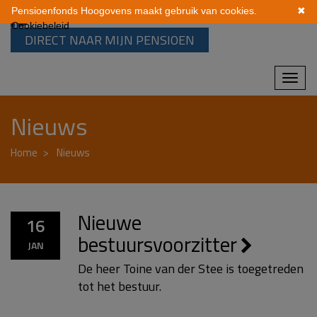
Pensioenfonds Hoogovens maakt gebruik van cookies.
✖
Cookiebeleid
DIRECT NAAR MIJN PENSIOEN
Mobi
navi
Nieuws
Home
Nieuws
Nieuwe
16
bestuursvoorzitter
JAN
De heer Toine van der Stee is toegetreden
tot het bestuur.