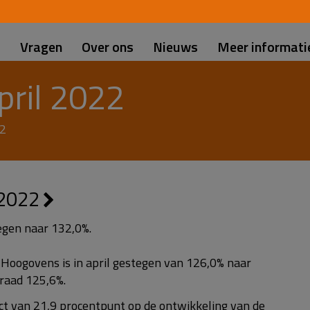
d
s
Vragen
Over ons
Nieuws
Meer informati
pril 2022
22
 2022
tegen naar 132,0%.
Hoogovens is in april gestegen van 126,0% naar
raad 125,6%.
ect van 21,9 procentpunt op de ontwikkeling van de