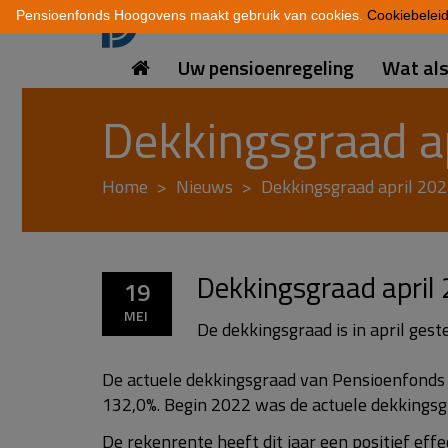
Pensioenfonds Hoogovens maakt gebruik van cookies.
Cookiebelei
Uw pensioenregeling
Wat al
Dekkingsgraad a
Home
Nieuws
Dekkingsgraad april 20
Dekkingsgraad april
19
MEI
De dekkingsgraad is in april ges
De actuele dekkingsgraad van Pensioenfonds 
132,0%. Begin 2022 was de actuele dekkingsg
De rekenrente heeft dit jaar een positief eff