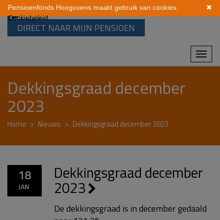
Pensioenfonds Hoogovens maakt gebruik van cookies.
✖
Cookiebeleid
DIRECT NAAR MIJN PENSIOEN
Mobi
navi
Dekkingsgraad december
2023
Home
Nieuws
Dekkingsgraad december 2023
Dekkingsgraad december
18
2023
JAN
De dekkingsgraad is in december gedaald