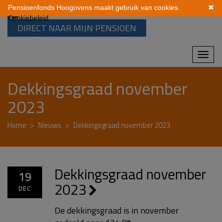
Pensioenfonds Hoogovens maakt gebruik van cookies.
✖
Cookiebeleid
DIRECT NAAR MIJN PENSIOEN
Mobi
navi
Dekkingsgraad november
2023
Home
Nieuws
Dekkingsgraad november 2023
Dekkingsgraad november
19
2023
DEC
De dekkingsgraad is in november