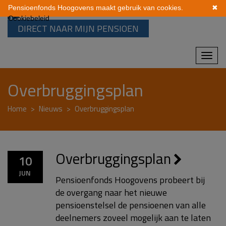
Pensioenfonds Hoogovens maakt gebruik van cookies.
✖
Cookiebeleid
DIRECT NAAR MIJN PENSIOEN
Mobi
navi
Overbruggingsplan
Home
Nieuws
Overbruggingsplan
Overbruggingsplan
10
JUN
Pensioenfonds Hoogovens probeert bij
de overgang naar het nieuwe
pensioenstelsel de pensioenen van alle
deelnemers zoveel mogelijk aan te laten