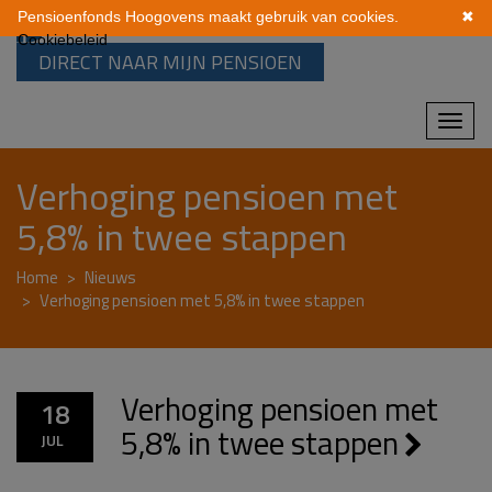
Pensioenfonds Hoogovens maakt gebruik van cookies.
✖
Cookiebeleid
DIRECT NAAR MIJN PENSIOEN
Mobi
navi
Verhoging pensioen met
5,8% in twee stappen
Home
Nieuws
Verhoging pensioen met 5,8% in twee stappen
Verhoging pensioen met
18
5,8% in twee stappen
JUL